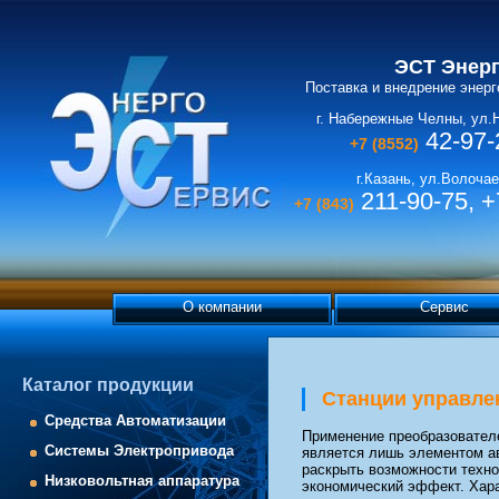
ЭСТ Энер
Поставка и внедрение энер
г. Набережные Челны, ул.
42-97-
+7 (8552)
г.Казань, ул.Волочае
211-90-75, +
+7 (843)
О компании
Сервис
Каталог продукции
Станции управле
Средства Автоматизации
Применение преобразовател
Системы Электропривода
является лишь элементом ав
раскрыть возможности техно
Низковольтная аппаратура
экономический эффект. Хар