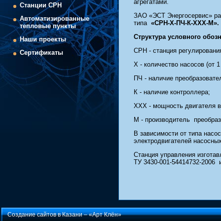
агрегатами.
Cтанции СРН
ЗАО «ЭСТ Энергосервис» раз
Автоматизированные
типа
«СРН-Х-ПЧ-К-ХХХ-М».
тепловые пункты
Структура условного обо
Наши проекты
СРН - станция регулировани
Сертификаты
Х - количество насосов (от 1 
ПЧ - наличие преобразовате
К - наличие контроллера;
ХХХ - мощность двигателя в к
М - производитель преобразов
В зависимости от типа насо
электродвигателей насосных
Станция управления изготав
ТУ 3430-001-54414732-2006
Создание сайтов в Казани –
«Арт Клён»