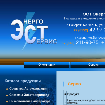
ЭСТ Энер
Поставка и внедрение энер
г. Набережные Челны, ул.
42-97-
+7 (8552)
г.Казань, ул.Волочае
211-90-75, +
+7 (843)
О компании
Сервис
Каталог продукции
Серво
Средства Автоматизации
#
Продукт
Системы Электропривода
Программа для подбора серво
Низковольтная аппаратура
1
нагрузке