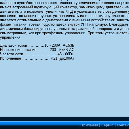
плавного пуска/останова за счет плавного увеличения/снижения напр
имеют встроенный шунтирующий контактор, замыкающему двигатель на
двигателя, это позволяет увеличить КПД и уменьшить тепловыделение у
позволяет во многих случаях устанавливать их в невентилируемые шка
является оптимальным с двигателями с внешними устройствами защиты
фазам питания, третья подключается внутри УПП напрямую. Благодаря
динамически балансирует полуволны тока различной полярности и дела
симметричным, как при трехфазном управлении. При этом устраняются 
управления.
Диапазон токов ………….18 - 200А, AC53b
Напряжение питания ……….200 - 575В AC
Частота сети …………………….. 45 - 66Гц
Исполнение ………………… IP21 (до100А)
|
|
О компании
Сервис
Контак