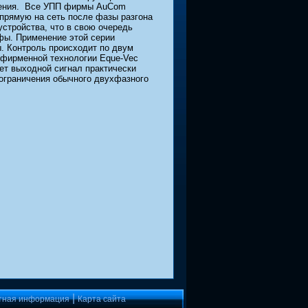
яжения. Все УПП фирмы AuCom
прямую на сеть после фазы разгона
стройства, что в свою очередь
фы. Применение этой серии
. Контроль происходит по двум
 фирменной технологии Eque-Vec
ет выходной сигнал практически
ограничения обычного двухфазного
|
тная информация
Карта сайта