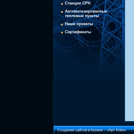
Cтанции СРН
Автоматизированные
тепловые пункты
Наши проекты
Сертификаты
Создание сайтов в Казани –
«Арт Клён»