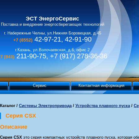
ЭСТ ЭнергоСервис
Поставка и внедрение энергосберегающих технологий
г. Набережные Челны, ул.Нижняя Боровецкая, д.45
42-97-21, 42-91-90
+7 (8552)
г.Казань, ул.Волочаевская, д.6, офис 2
211-90-75, +7 (917) 278-36-36
7 (843)
Сервис
Контактная информация
Каталог
/
Системы Электропривода
/
Устройства плавного пуска
/
Се
Серия CSX
Описание
Серия CSX
это серия компактных устройств плавного пуска, которая о