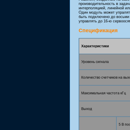
производительность в задач
интерполяцией, линейной ил
Один модуль может упралят
быть подключено до восьми
управлять до 16-ю сервоося
Спецификация
Характеристики
Уровень сигнала
Количество счетчиков на вых
Максимальная частота кГц
Выход
5 В пос