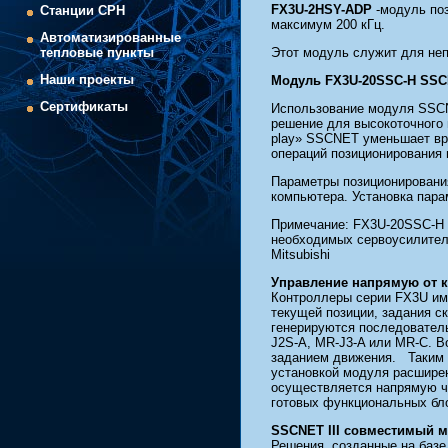
FX3U-2HSY-ADP
-модуль поз
Cтанции СРН
максимум 200 кГц.
Автоматизированные
Этот модуль служит для неп
тепловые пункты
Наши проекты
Модуль FX3U-20SSC-H SSCN
Сертификаты
Использование модуля SSCNE
решение для высокоточного 
play» SSCNET уменьшает вр
операций позиционирования 
Параметры позиционирования
компьютера. Установка парам
Примечание: FX3U-20SSC-H 
необходимых сервоусилителе
Mitsubishi
Управление напрямую от 
Контроллеры серии FX3U им
текущей позиции, задания с
генерируются последователь
J2S-A, MR-J3-A или MR-C. 
заданием движения. Таким о
установкой модуля расшире
осуществляется напрямую че
готовых функциональных бло
SSCNET III совместимый м
Решения, созданные на базе