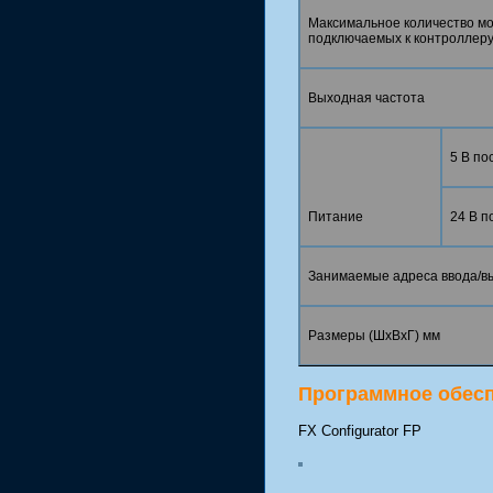
Максимальное количество мо
подключаемых к контроллер
Выходная частота
5 В пос
Питание
24 В п
Занимаемые адреса ввода/в
Размеры (ШхВхГ) мм
Программное обес
FX Configurator FP