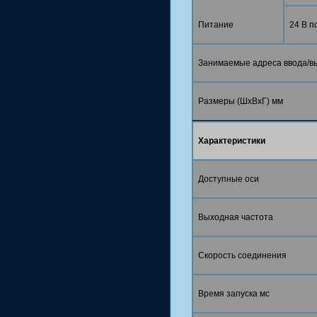
Питание
24 В п
Занимаемые адреса ввода/в
Размеры (ШхВхГ) мм
Характеристики
Доступные оси
Выходная частота
Скорость соединения
Время запуска мс