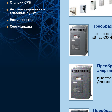
Cтанции СРН
Автоматизированные
тепловые пункты
Наши проекты
Преобраз
Сертификаты
Частотные п
кВт до 630 к
Преобр
энерги
Инвертор
Диапазон 
Преобраз