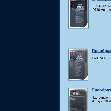
FR-D720S мо
D740 мощнос
Преобраз
FR-E740-EC 
Преобразо
Частотные п
кВт до 630 к