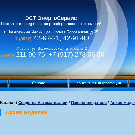
ЭСТ ЭнергоСервис
Поставка и внедрение энергосберегающих технологий
г. Набережные Челны, ул.Нижняя Боровецкая, д.45
42-97-21, 42-91-90
+7 (8552)
г.Казань, ул.Волочаевская, д.6, офис 2
211-90-75, +7 (917) 278-36-36
7 (843)
Сервис
Контактная информация
Каталог
/
Средства Автоматизации
/
Панели оператора
/
Архив моде
Архив моделей