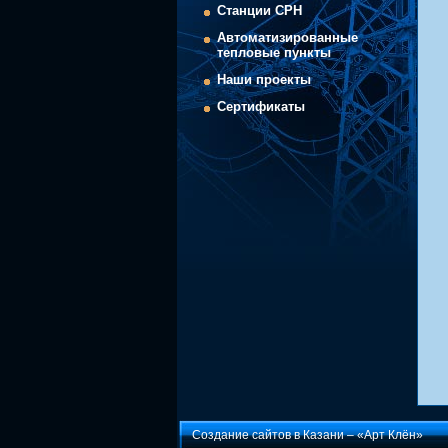
Cтанции СРН
Автоматизированные
тепловые пункты
Наши проекты
Сертификаты
Создание сайтов в Казани –
«Арт Клён»